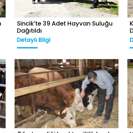
n
Sincik’te 39 Adet Hayvan Suluğu
Dağıtıldı
D
Detaylı Bilgi
D