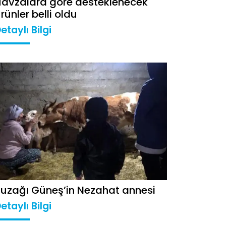
avzalara göre desteklenecek
rünler belli oldu
etaylı Bilgi
uzağı Güneş’in Nezahat annesi
etaylı Bilgi