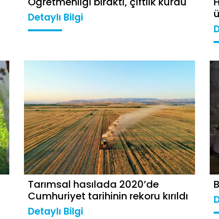
Öğretmenliği bıraktı, çiftlik kurdu
H
ü
Detaylı Bilgi
D
Tarımsal hasılada 2020’de
B
Cumhuriyet tarihinin rekoru kırıldı
D
Detaylı Bilgi