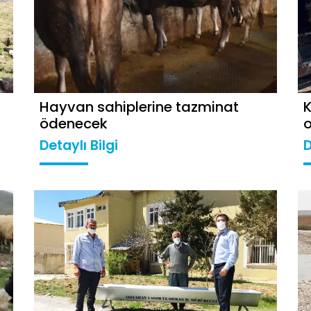
Hayvan sahiplerine tazminat
K
ödenecek
o
Detaylı Bilgi
D