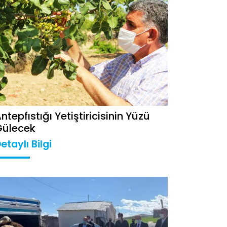
ntepfıstığı Yetiştiricisinin Yüzü
Gülecek
etaylı Bilgi