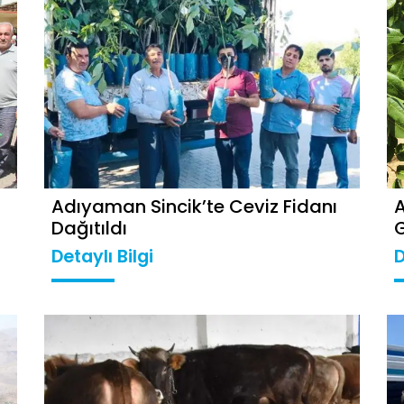
Adıyaman Sincik’te Ceviz Fidanı
A
Dağıtıldı
Detaylı Bilgi
D