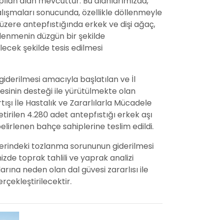
 yapılan alan mevcuttur. Bu alanlarımızda,
alışmaları sonucunda, özellikle döllenmeyle
iği üzere antepfıstığında erkek ve dişi ağaç,
öllenmenin düzgün bir şekilde
lecek şekilde tesis edilmesi
giderilmesi amacıyla başlatılan ve İl
sinin desteği ile yürütülmekte olan
ışı İle Hastalık ve Zararlılarla Mücadele
etirilen 4.280 adet antepfıstığı erkek aşı
lirlenen bahçe sahiplerine teslim edildi.
lerindeki tozlanma sorununun giderilmesi
de toprak tahlili ve yaprak analizi
arına neden olan dal güvesi zararlısı ile
çekleştirilecektir.