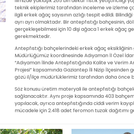
İlimizde yaklaşık 265 bin dekar fıstık yetiştiriciliği
teknik ekiplerimiz tarafından inceleme ve izleme ç
ilgili erkek ağaç sayısının azlığı tespit edildi. Bilind
ayrı ayrı olmaktadır. Bir antepfıstığı bahçesinin, d
gerçekleşebilmesi için 10 dişi ağaca 1 erkek ağaç ge
gerekmektedir.
Antepfıstığı bahçelerindeki erkek ağaç eksikliğinin 
Müdürlüğümüz koordinesinde Adıyaman İl Özel İdare
“Adıyaman İlinde Antepfıstığında Kalite ve Verim Art
Projesi” kapsamında Gaziantep İli Nizip İlçesinden g
gözü il/ilçe müdürlüklerimiz tarafından daha önce be
Söz konusu üretim materyali ile antepfıstığı bahçe
sağlanacaktır. Aynı proje kapsamında 403 bahçemiz
yapılacak, ayrıca antepfıstığında ciddi verim kayıpl
mücadele için 2.418 adet feromon tuzak dağıtımı ger