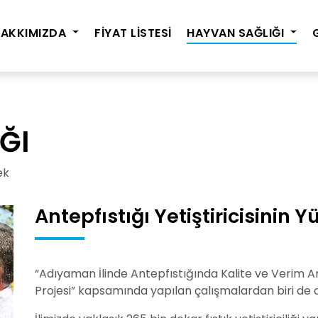
HAKKIMIZDA
FİYAT LİSTESİ
HAYVAN SAĞLIĞI
ĞI
ek
Antepfıstığı Yetiştiricisinin 
“Adıyaman İlinde Antepfıstığında Kalite ve Verim Art
Projesi” kapsamında yapılan çalışmalardan biri de a